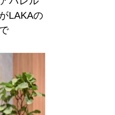
アパレル
LAKAの
で